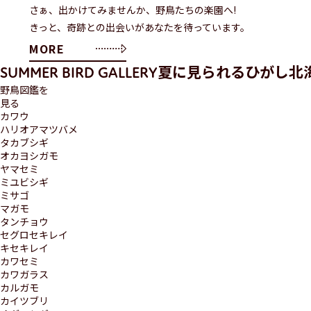
さぁ、出かけてみませんか、野鳥たちの楽園へ!
きっと、奇跡との出会いがあなたを待っています。
MORE
夏に見られるひがし北
SUMMER BIRD GALLERY
野鳥図鑑を
見る
カワウ
ハリオアマツバメ
タカブシギ
オカヨシガモ
ヤマセミ
ミユビシギ
ミサゴ
マガモ
タンチョウ
セグロセキレイ
キセキレイ
カワセミ
カワガラス
カルガモ
カイツブリ