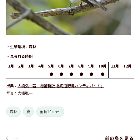
生息環境
森林
見られる時期
1月
2月
3月
4月
5月
6月
7月
8月
9月
10月
11月
12月
●
●
●
●
●
●
出典
大橋弘一著「増補新版 北海道野鳥ハンディガイド」
写真
大橋弘一
森林
夏
全長10cm～
前の鳥を見る