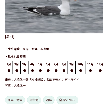
[夏羽]
生息環境
海岸・海洋、市街地
見られる時期
1月
2月
3月
4月
5月
6月
7月
8月
9月
10月
11月
12月
●
●
●
●
●
●
●
●
●
●
●
●
出典
大橋弘一著「増補新版 北海道野鳥ハンディガイド」
写真
大橋弘一
海岸・海洋
市街地
通年
全長50cm～