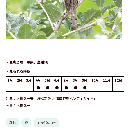
生息環境
草原、農耕地
見られる時期
1月
2月
3月
4月
5月
6月
7月
8月
9月
10月
11月
12月
●
●
●
●
●
●
出典
大橋弘一著「増補新版 北海道野鳥ハンディガイド」
写真
大橋弘一
森林
夏
全長10cm～